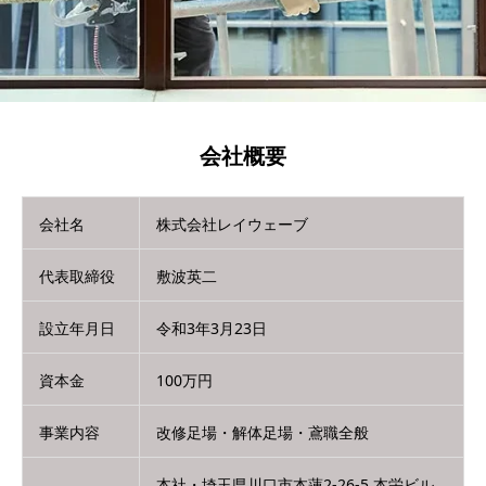
会社概要
会社名
株式会社レイウェーブ
代表取締役
敷波英二
設立年月日
令和3年3月23日
資本金
100万円
事業内容
改修足場・解体足場・鳶職全般
本社・埼玉県川口市本蓮2-26-5 本栄ビル