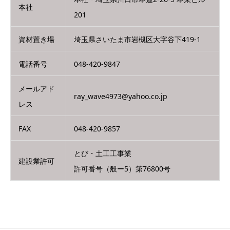
本社
201
資材置き場
埼玉県さいたま市岩槻区大字谷下419-1
電話番号
048-420-9847
メールアド
ray_wave4973@yahoo.co.jp
レス
FAX
048-420-9857
とび・土工工事業
建設業許可
許可番号（般ー5）第76800号